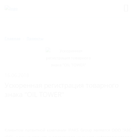
Главная
Проекты
16.06.2018
Ускоренная регистрация товарного
знака "OIL TOWER"
Клиентом патентной компании IPAKS Group является ООО "АЗС-
ЮГ" - один из ключевых операторов на рынке нефтепродукторв в