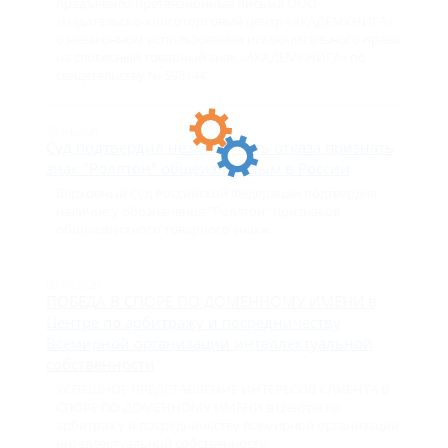
предъявило претензионные письма ООО
«Издательско-книготорговый центр «АКАДЕМКНИГА»
о незаконном использовании исключительного права
на словесный товарный знак «АКАДЕМКНИГА» по
свидетельству № 598144.
28.04.2021
Суд подтвердил незаконность отказа признать
знак "Роллтон" общеизвестным в России
Верховный Суд Российской Федерации подтвердил
наличие у обозначения "Роллтон" признаков
общеизвестного товарного знака.
09.07.2020
ПОБЕДА В СПОРЕ ПО ДОМЕННОМУ ИМЕНИ в
Центре по арбитражу и посредничеству
Всемирной организации интеллектуальной
собственности
УСПЕШНОЕ ПРЕДСТАВЛЕНИЕ ИНТЕРЕСОВ КЛИЕНТА В
СПОРЕ ПО ДОМЕННОМУ ИМЕНИ в Центре по
арбитражу и посредничеству Всемирной организации
интеллектуальной собственности.