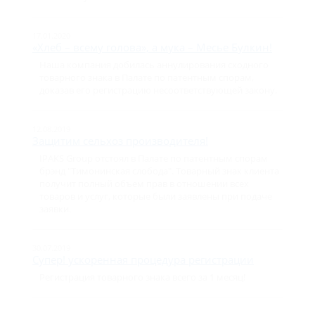
17.01.2020
«Хлеб – всему голова», а мука – Месье Булкин!
Наша компания добилась аннулирования сходного
товарного знака в Палате по патентным спорам,
доказав его регистрацию несоответствующей закону.
12.08.2019
Защитим сельхоз производителя!
IPAKS Group отстоял в Палате по патентным спорам
брэнд "Тимонинская слобода". Товарный знак клиента
получит полный объем прав в отношении всех
товаров и услуг, которые были заявлены при подаче
заявки.
30.07.2019
Супер! ускоренная процедура регистрации
Регистрация товарного знака всего за 1 месяц!