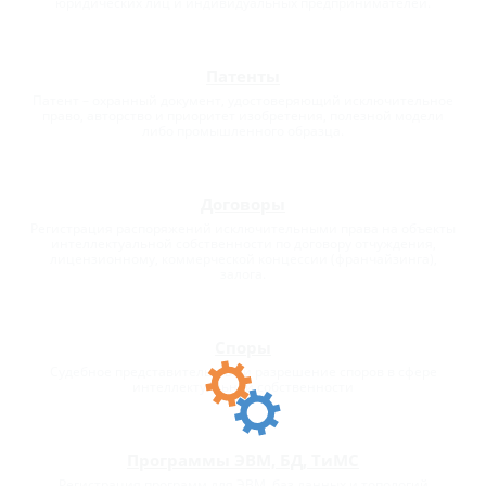
юридических лиц и индивидуальных предпринимателей.
Патенты
Патент – охранный документ, удостоверяющий исключительное
право, авторство и приоритет изобретения, полезной модели
либо промышленного образца.
Договоры
Регистрация распоряжений исключительными права на объекты
интеллектуальной собственности по договору отчуждения,
лицензионному, коммерческой концессии (франчайзинга),
залога.
Споры
Судебное представительство и разрешение споров в сфере
интеллектуальной собственности
Программы ЭВМ, БД, ТиМС
Регистрация программ для ЭВМ, баз данных и топологий